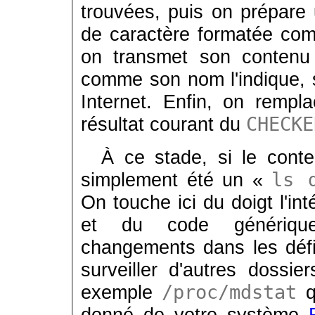
trouvées, puis on prépare
de caractère formatée comme
on transmet son conte
comme son nom l'indique, s
Internet. Enfin, on rempl
résultat courant du
CHECKE
À ce stade, si le cont
simplement été un «
ls 
On touche ici du doigt l'in
et du code générique
changements dans les défin
surveiller d'autres doss
exemple
/proc/mdstat
q
donné de votre système