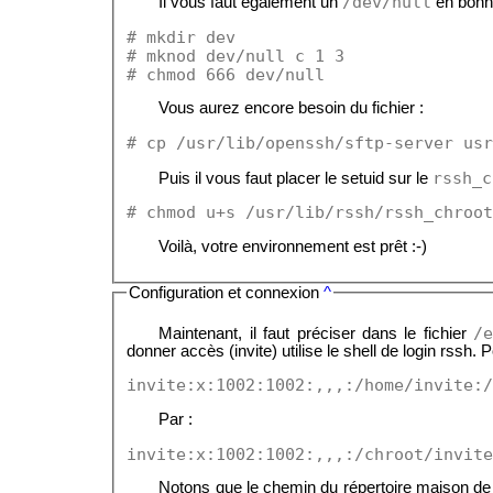
/dev/null
Il vous faut également un
en bonne
# mkdir dev
# mknod dev/null c 1 3
# chmod 666 dev/null
Vous aurez encore besoin du fichier :
# cp /usr/lib/openssh/sftp-server usr
rssh_c
Puis il vous faut placer le setuid sur le
# chmod u+s /usr/lib/rssh/rssh_chroot
Voilà, votre environnement est prêt :-)
Configuration et connexion
^
/
Maintenant, il faut préciser dans le fichier
donner accès (invite) utilise le shell de login rssh.
invite:x:1002:1002:,,,:/home/invite:/
Par :
invite:x:1002:1002:,,,:/chroot/invite
Notons que le chemin du répertoire maison de l