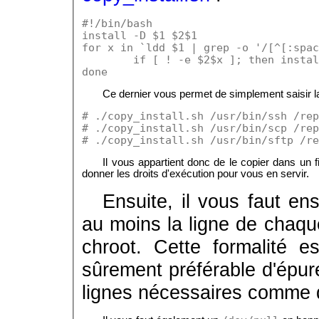
#!/bin/bash

install -D $1 $2$1

for x in `ldd $1 | grep -o '/[^[:spac
	if [ ! -e $2$x ]; then install 
Ce dernier vous permet de simplement saisir l
# ./copy_install.sh /usr/bin/ssh /rep
# ./copy_install.sh /usr/bin/scp /rep
# ./copy_install.sh /usr/bin/sftp /re
Il vous appartient donc de le copier dans un 
donner les droits d'exécution pour vous en servir.
Ensuite, il vous faut en
au moins la ligne de chaque
chroot. Cette formalité e
sûrement préférable d'épure
lignes nécessaires comme d