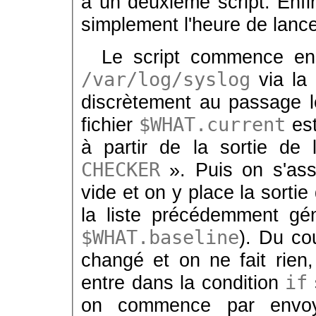
à un deuxième script. Enfi
simplement l'heure de lance
Le script commence ens
/var/log/syslog
via l
discrètement au passage le
fichier
$WHAT.current
est
à partir de la sortie d
CHECKER
». Puis on s'ass
vide et on y place la sort
la liste précédemment gén
$WHAT.baseline
). Du cou
changé et on ne fait rien,
entre dans la condition
if
on commence par env