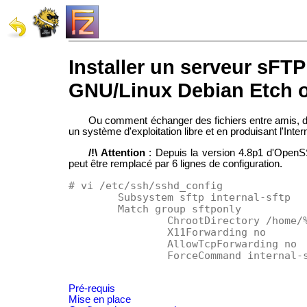
Installer un serveur sFT
GNU/Linux Debian Etch 
Ou comment échanger des fichiers entre amis, d'
un système d'exploitation libre et en produisant l'Int
/!\ Attention
: Depuis la version 4.8p1 d'OpenSS
peut être remplacé par
6 lignes de configuration
.
# vi /etc/ssh/sshd_config

	Subsystem sftp internal-sftp

	Match group sftponly

	        ChrootDirectory /home/%u

        	X11Forwarding no

		AllowTcpForwarding no

		ForceCommand internal-sftp

Pré-requis
Mise en place