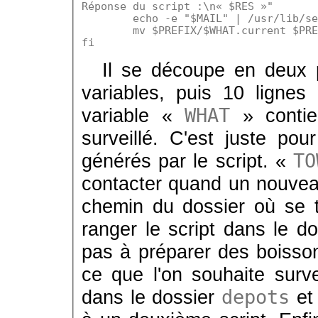
Réponse du script :\n« $RES »"

	echo -e "$MAIL" | /usr/lib/sendm
	mv $PREFIX/$WHAT.current $PREFI
Il se découpe en deux pa
variables, puis 10 ligne
variable «
WHAT
» contie
surveillé. C'est juste p
générés par le script. «
TO
contacter quand un nouveau
chemin du dossier où se tr
ranger le script dans le d
pas à préparer des boisson
ce que l'on souhaite surveil
dans le dossier
depots
et 