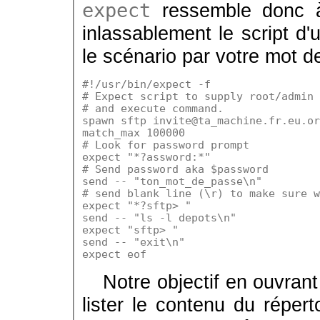
expect
ressemble donc à 
inlassablement le script d
le scénario par votre mot 
#!/usr/bin/expect -f

# Expect script to supply root/admin 
# and execute command.

spawn sftp invite@ta_machine.fr.eu.or
match_max 100000

# Look for password prompt

expect "*?assword:*"

# Send password aka $password

send -- "ton_mot_de_passe\n"

# send blank line (\r) to make sure w
expect "*?sftp> "

send -- "ls -l depots\n"

expect "sftp> "

send -- "exit\n"

Notre objectif en ouvra
lister le contenu du répert