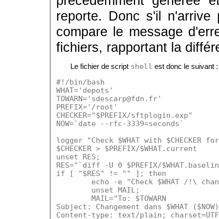
précédemment générée et 
reporte. Donc s'il n'arrive
compare le message d'erre
fichiers, rapportant la diffé
shell
Le fichier de script
est donc le suivant :
#!/bin/bash

WHAT='depots'

TOWARN='sdescarp@fdn.fr'

PREFIX='/root'

CHECKER="$PREFIX/sftplogin.exp"

NOW=`date --rfc-3339=seconds`

logger "Check $WHAT with $CHECKER for
$CHECKER > $PREFIX/$WHAT.current

unset RES;

RES="`diff -U 0 $PREFIX/$WHAT.baselin
if [ "$RES" != "" ]; then

	echo -e "Check $WHAT /!\ changem
	unset MAIL;

	MAIL="To: $TOWARN

Subject: Changement dans $WHAT ($NOW)

Content-type: text/plain; charset=UTF