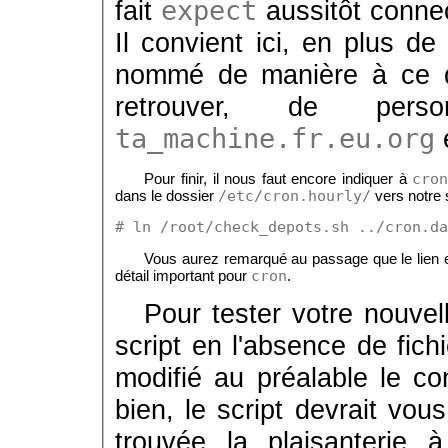
fait
expect
aussitôt connec
Il convient ici, en plus de
nommé de manière à ce qu
retrouver, de pers
ta_machine.fr.eu.org
cro
Pour finir, il nous faut encore indiquer à
/etc/cron.hourly/
dans le dossier
vers notre s
# ln /root/check_depots.sh ../cron.da
Vous aurez remarqué au passage que le lien 
cron
détail important pour
.
Pour tester votre nouvelle
script en l'absence de fich
modifié au préalable le co
bien, le script devrait vous
trouvée la plaisanterie